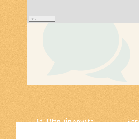
30 m
St. Otto Zinnowitz
Ser