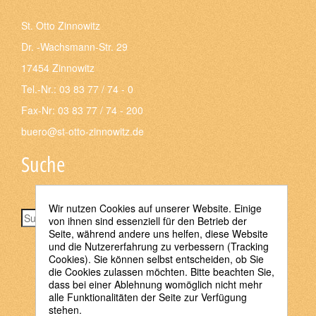
St. Otto Zinnowitz
Dr. -Wachsmann-Str. 29
17454 Zinnowitz
Tel.-Nr.: 03 83 77 / 74 - 0
Fax-Nr: 03 83 77 / 74 - 200
buero@st-otto-zinnowitz.de
Suche
Wir nutzen Cookies auf unserer Website. Einige
Suchen
von ihnen sind essenziell für den Betrieb der
Seite, während andere uns helfen, diese Website
und die Nutzererfahrung zu verbessern (Tracking
Cookies). Sie können selbst entscheiden, ob Sie
die Cookies zulassen möchten. Bitte beachten Sie,
dass bei einer Ablehnung womöglich nicht mehr
alle Funktionalitäten der Seite zur Verfügung
stehen.